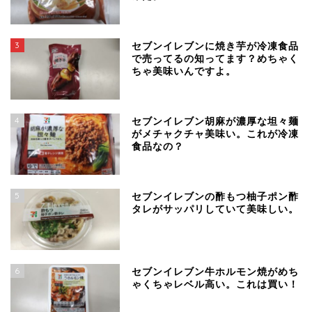
3
セブンイレブンに焼き芋が冷凍食品
で売ってるの知ってます？めちゃく
ちゃ美味いんですよ。
4
セブンイレブン胡麻が濃厚な坦々麺
がメチャクチャ美味い。これが冷凍
食品なの？
5
セブンイレブンの酢もつ柚子ポン酢
タレがサッパリしていて美味しい。
6
セブンイレブン牛ホルモン焼がめち
ゃくちゃレベル高い。これは買い！