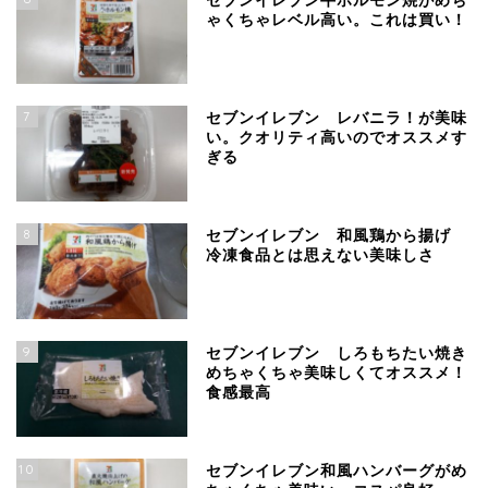
セブンイレブン牛ホルモン焼がめち
ゃくちゃレベル高い。これは買い！
7
セブンイレブン レバニラ！が美味
い。クオリティ高いのでオススメす
ぎる
8
セブンイレブン 和風鶏から揚げ
冷凍食品とは思えない美味しさ
9
セブンイレブン しろもちたい焼き
めちゃくちゃ美味しくてオススメ！
食感最高
10
セブンイレブン和風ハンバーグがめ