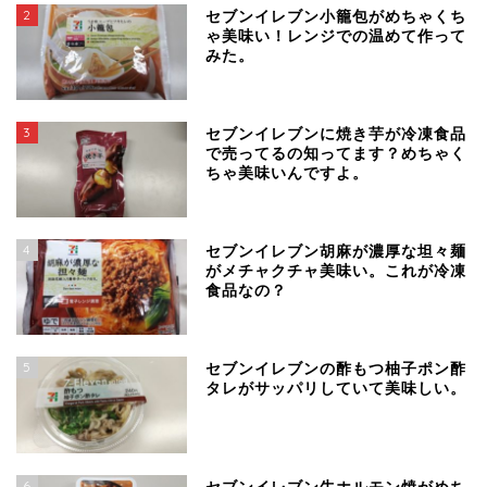
2
セブンイレブン小籠包がめちゃくち
ゃ美味い！レンジでの温めて作って
みた。
3
セブンイレブンに焼き芋が冷凍食品
で売ってるの知ってます？めちゃく
ちゃ美味いんですよ。
4
セブンイレブン胡麻が濃厚な坦々麺
がメチャクチャ美味い。これが冷凍
食品なの？
5
セブンイレブンの酢もつ柚子ポン酢
タレがサッパリしていて美味しい。
6