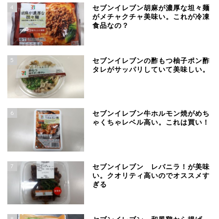
4
セブンイレブン胡麻が濃厚な坦々麺
がメチャクチャ美味い。これが冷凍
食品なの？
5
セブンイレブンの酢もつ柚子ポン酢
タレがサッパリしていて美味しい。
6
セブンイレブン牛ホルモン焼がめち
ゃくちゃレベル高い。これは買い！
7
セブンイレブン レバニラ！が美味
い。クオリティ高いのでオススメす
ぎる
8