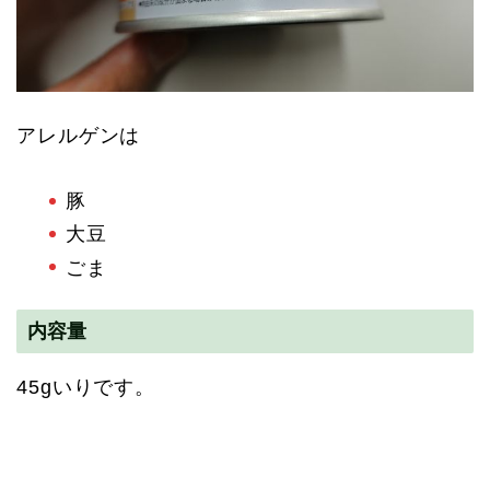
アレルゲンは
豚
大豆
ごま
内容量
45gいりです。