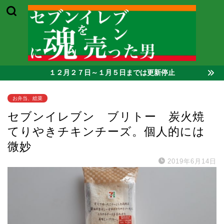
１２月２７日～１月５日までは更新停止
お弁当、総菜
セブンイレブン ブリトー 炭火焼
てりやきチキンチーズ。個人的には
微妙
2019年6月14日