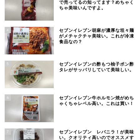
で売ってるの知ってます？めちゃく
ちゃ美味いんですよ。
4
セブンイレブン胡麻が濃厚な坦々麺
がメチャクチャ美味い。これが冷凍
食品なの？
5
セブンイレブンの酢もつ柚子ポン酢
タレがサッパリしていて美味しい。
6
セブンイレブン牛ホルモン焼がめち
ゃくちゃレベル高い。これは買い！
7
セブンイレブン レバニラ！が美味
い。クオリティ高いのでオススメす