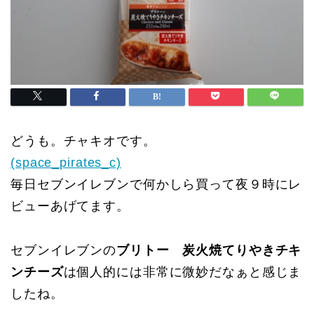
どうも。チャキオです。
(space_pirates_c)
毎日セブンイレブンで何かしら買って夜９時にレ
ビューあげてます。
セブンイレブンの
ブリトー 炭火焼てりやきチキ
ンチーズ
は個人的には非常に微妙だなぁと感じま
したね。