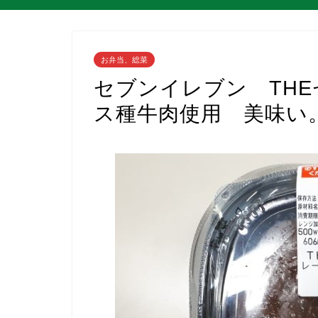
お弁当、総菜
セブンイレブン TH
ス種牛肉使用 美味い