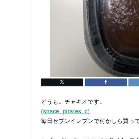
どうも。チャキオです。
(space_pirates_c)
毎日セブンイレブンで何かしら買っ