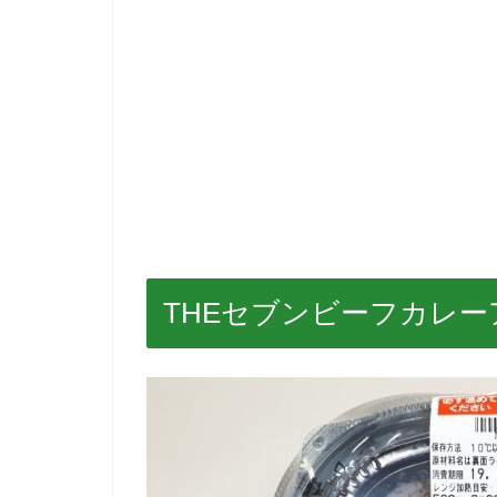
THEセブンビーフカレ