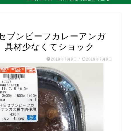
Eセブンビーフカレーアンガ
。具材少なくてショック
2019年7月9日
/
2019年7月9日