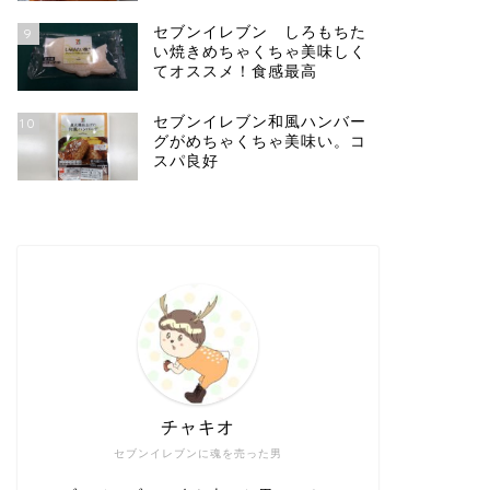
セブンイレブン しろもちた
9
い焼きめちゃくちゃ美味しく
てオススメ！食感最高
セブンイレブン和風ハンバー
10
グがめちゃくちゃ美味い。コ
スパ良好
チャキオ
セブンイレブンに魂を売った男