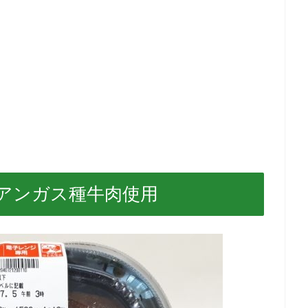
ーアンガス種牛肉使用