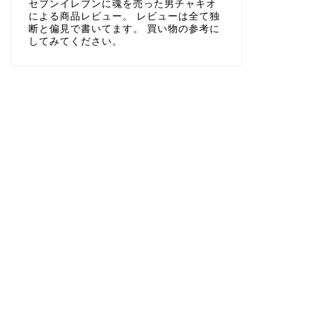
セブンイレブンに魂を売った男チャキオ
による商品レビュー。 レビューは全て独
断と偏見で書いてます。 買い物の参考に
してみてください。