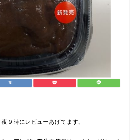
て夜９時にレビューあげてます。