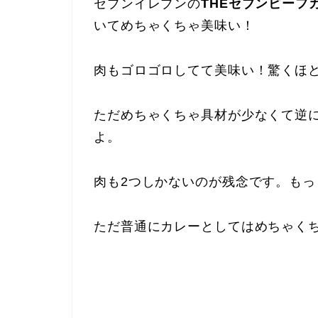
セブンイレブンの
THEセブンビーフ
いてめちゃくちゃ美味い！
肉もゴロゴロしてて美味い！驚くほ
ただめちゃくちゃ具材が少なくて逆
よ。
肉も2つしかないのが残念です。も
ただ普通にカレーとしてはめちゃく