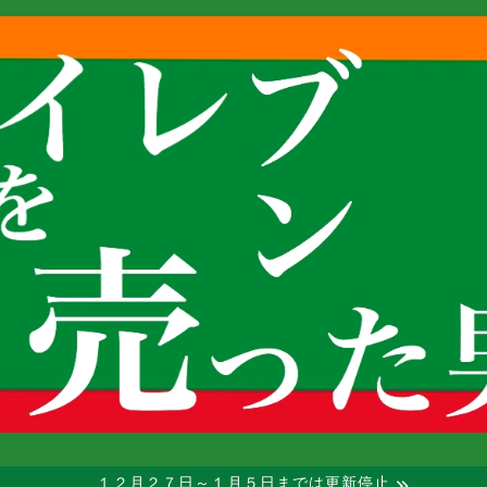
１２月２７日～１月５日までは更新停止