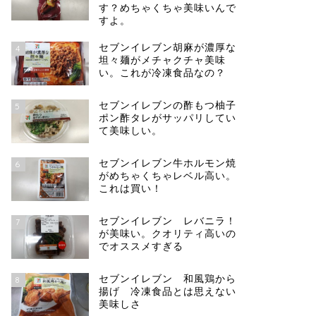
す？めちゃくちゃ美味いんで
すよ。
セブンイレブン胡麻が濃厚な
4
坦々麺がメチャクチャ美味
い。これが冷凍食品なの？
セブンイレブンの酢もつ柚子
5
ポン酢タレがサッパリしてい
て美味しい。
セブンイレブン牛ホルモン焼
6
がめちゃくちゃレベル高い。
これは買い！
セブンイレブン レバニラ！
7
が美味い。クオリティ高いの
でオススメすぎる
セブンイレブン 和風鶏から
8
揚げ 冷凍食品とは思えない
美味しさ