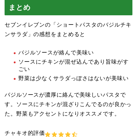
まとめ
セブンイレブンの「ショートパスタのバジルチキ
ンサラダ」の感想をまとめると
バジルソースが絡んで美味い
ソースにチキンが混ぜ込んであり旨味がす
ごい
野菜は少なくサラダっぽさはないが美味い
バジルソースが濃厚に絡んで美味しいパスタで
す。ソースにチキンが混ざりこんでるのが良かっ
た。野菜もアクセントになりオススメです。
チャキオ的評価