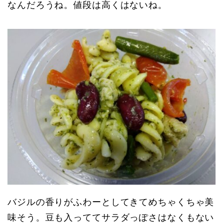
なんだろうね。値段は高くはないね。
バジルの香りがふわーとしてきてめちゃくちゃ美
味そう。豆も入っててサラダっぽさはなくもない