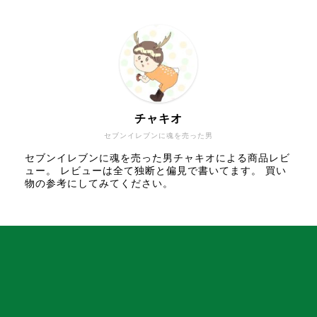
チャキオ
セブンイレブンに魂を売った男
セブンイレブンに魂を売った男チャキオによる商品レビ
ュー。 レビューは全て独断と偏見で書いてます。 買い
物の参考にしてみてください。