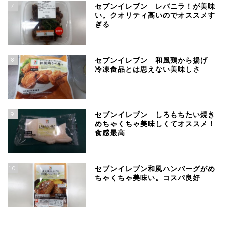
7
セブンイレブン レバニラ！が美味
い。クオリティ高いのでオススメす
ぎる
8
セブンイレブン 和風鶏から揚げ
冷凍食品とは思えない美味しさ
9
セブンイレブン しろもちたい焼き
めちゃくちゃ美味しくてオススメ！
食感最高
10
セブンイレブン和風ハンバーグがめ
ちゃくちゃ美味い。コスパ良好