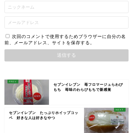
次回のコメントで使用するためブラウザーに自分の名
前、メールアドレス、サイトを保存する。
セブンイレブン 苺フロマージュらわび
もち 苺味のわらびもちで新感覚
セブンイレブン たっぷりホイップコッ
ペ 好きな人は好きなやつ