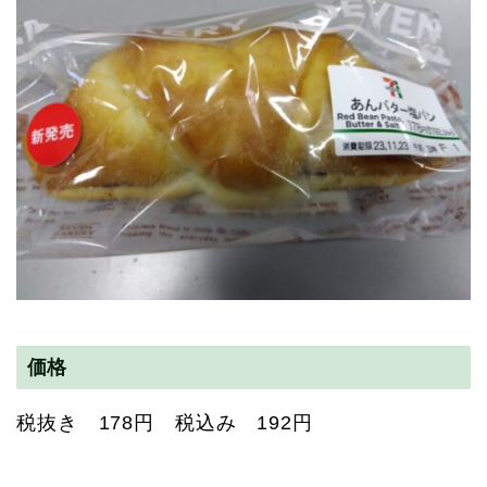
価格
税抜き 178円 税込み 192円