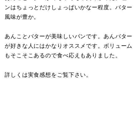
ンはちょっとだけしょっぱいかなー程度。バター
風味が豊か。
あんことバターが美味しいパンです。あんバター
が好きな人にはかなりオススメです。ボリューム
もそこそこあるので食べ応えもありました。
詳しくは実食感想をご覧下さい。