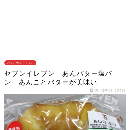
パン、サンドイッチ
セブンイレブン あんバター塩パ
ン あんことバターが美味い
2023年11月24日