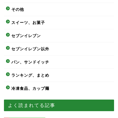
その他
スイーツ、お菓子
セブンイレブン
セブンイレブン以外
パン、サンドイッチ
ランキング、まとめ
冷凍食品、カップ麺
よく読まれてる記事