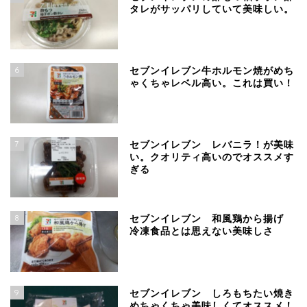
タレがサッパリしていて美味しい。
6
セブンイレブン牛ホルモン焼がめち
ゃくちゃレベル高い。これは買い！
7
セブンイレブン レバニラ！が美味
い。クオリティ高いのでオススメす
ぎる
8
セブンイレブン 和風鶏から揚げ
冷凍食品とは思えない美味しさ
9
セブンイレブン しろもちたい焼き
めちゃくちゃ美味しくてオススメ！