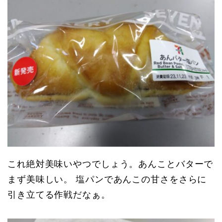
これ絶対美味いやつでしょう。あんことバターで
まず美味しい。 塩パンであんこの甘さをさらに
引き立てる作戦だなぁ。