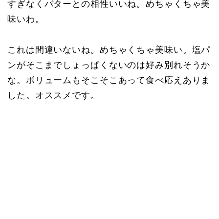
すぎなくバターとの相性いいね。めちゃくちゃ美
味いわ。
これは間違いないね。めちゃくちゃ美味い。塩パ
ンがそこまでしょっぱくないのは好み別れそうか
な。ボリュームもそこそこあって食べ応えありま
した。オススメです。