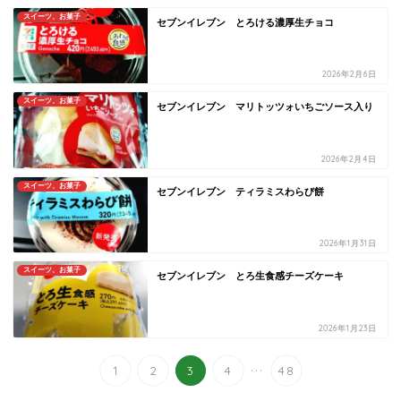
スイーツ、お菓子
セブンイレブン とろける濃厚生チョコ
2026年2月6日
スイーツ、お菓子
セブンイレブン マリトッツォいちごソース入り
2026年2月4日
スイーツ、お菓子
セブンイレブン ティラミスわらび餅
2026年1月31日
スイーツ、お菓子
セブンイレブン とろ生食感チーズケーキ
2026年1月23日
...
1
2
3
4
48