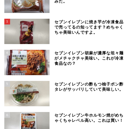
みた。
3
セブンイレブンに焼き芋が冷凍食品
で売ってるの知ってます？めちゃく
ちゃ美味いんですよ。
4
セブンイレブン胡麻が濃厚な坦々麺
がメチャクチャ美味い。これが冷凍
食品なの？
5
セブンイレブンの酢もつ柚子ポン酢
タレがサッパリしていて美味しい。
6
セブンイレブン牛ホルモン焼がめち
ゃくちゃレベル高い。これは買い！