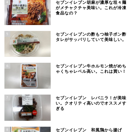
4
セブンイレブン胡麻が濃厚な坦々麺
がメチャクチャ美味い。これが冷凍
食品なの？
5
セブンイレブンの酢もつ柚子ポン酢
タレがサッパリしていて美味しい。
6
セブンイレブン牛ホルモン焼がめち
ゃくちゃレベル高い。これは買い！
7
セブンイレブン レバニラ！が美味
い。クオリティ高いのでオススメす
ぎる
8
セブンイレブン 和風鶏から揚げ